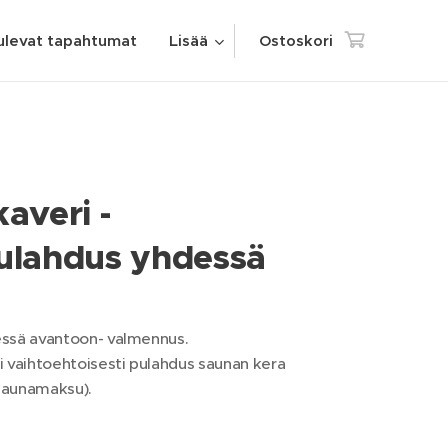
ulevat tapahtumat
Lisää
Ostoskori
averi -
ulahdus yhdessä
ssä avantoon- valmennus.
 vaihtoehtoisesti pulahdus saunan kera
 saunamaksu).