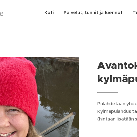
ke
Koti
Palvelut, tunnit ja luennot
T
Avantok
kylmäp
Pulahdetaan yhde
Kylmäpulahdus tai
(hintaan lisätään